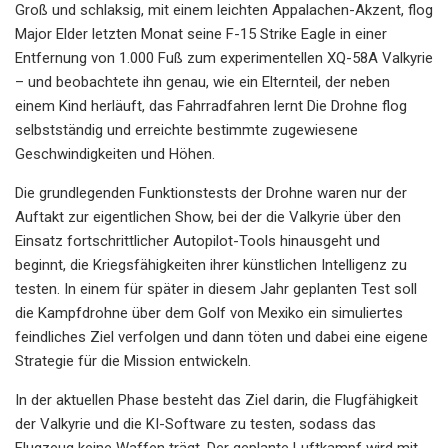
Groß und schlaksig, mit einem leichten Appalachen-Akzent, flog
Major Elder letzten Monat seine F-15 Strike Eagle in einer
Entfernung von 1.000 Fuß zum experimentellen XQ-58A Valkyrie
– und beobachtete ihn genau, wie ein Elternteil, der neben
einem Kind herläuft, das Fahrradfahren lernt Die Drohne flog
selbstständig und erreichte bestimmte zugewiesene
Geschwindigkeiten und Höhen.
Die grundlegenden Funktionstests der Drohne waren nur der
Auftakt zur eigentlichen Show, bei der die Valkyrie über den
Einsatz fortschrittlicher Autopilot-Tools hinausgeht und
beginnt, die Kriegsfähigkeiten ihrer künstlichen Intelligenz zu
testen. In einem für später in diesem Jahr geplanten Test soll
die Kampfdrohne über dem Golf von Mexiko ein simuliertes
feindliches Ziel verfolgen und dann töten und dabei eine eigene
Strategie für die Mission entwickeln.
In der aktuellen Phase besteht das Ziel darin, die Flugfähigkeit
der Valkyrie und die KI-Software zu testen, sodass das
Flugzeug keine Waffen trägt. Der geplante Luftkampf wird mit