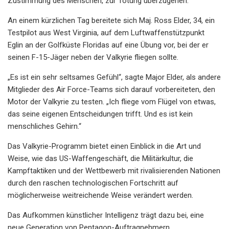
Zustimmung des Menschen, zur Tötung überzugehen.
An einem kürzlichen Tag bereitete sich Maj. Ross Elder, 34, ein
Testpilot aus West Virginia, auf dem Luftwaffenstützpunkt
Eglin an der Golfküste Floridas auf eine Übung vor, bei der er
seinen F-15-Jäger neben der Valkyrie fliegen sollte.
„Es ist ein sehr seltsames Gefühl“, sagte Major Elder, als andere
Mitglieder des Air Force-Teams sich darauf vorbereiteten, den
Motor der Valkyrie zu testen. „Ich fliege vom Flügel von etwas,
das seine eigenen Entscheidungen trifft. Und es ist kein
menschliches Gehirn.“
Das Valkyrie-Programm bietet einen Einblick in die Art und
Weise, wie das US-Waffengeschäft, die Militärkultur, die
Kampftaktiken und der Wettbewerb mit rivalisierenden Nationen
durch den raschen technologischen Fortschritt auf
möglicherweise weitreichende Weise verändert werden.
Das Aufkommen künstlicher Intelligenz trägt dazu bei, eine
neue Generation von Pentagon-Auftragnehmern