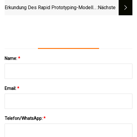
Erkundung Des Rapid Prototyping-Modells:
:nächste
Beschleunigung Von Innovation Und
Lösungsentwicklung
Name:
*
Email:
*
Telefon/WhatsApp:
*