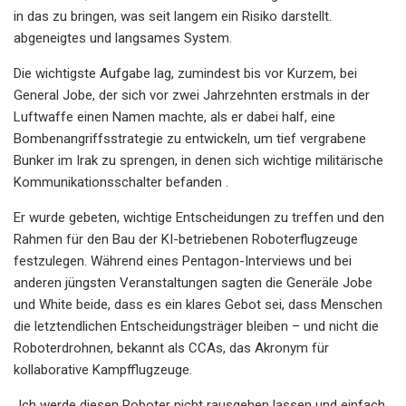
in das zu bringen, was seit langem ein Risiko darstellt.
abgeneigtes und langsames System.
Die wichtigste Aufgabe lag, zumindest bis vor Kurzem, bei
General Jobe, der sich vor zwei Jahrzehnten erstmals in der
Luftwaffe einen Namen machte, als er dabei half, eine
Bombenangriffsstrategie zu entwickeln, um tief vergrabene
Bunker im Irak zu sprengen, in denen sich wichtige militärische
Kommunikationsschalter befanden .
Er wurde gebeten, wichtige Entscheidungen zu treffen und den
Rahmen für den Bau der KI-betriebenen Roboterflugzeuge
festzulegen. Während eines Pentagon-Interviews und bei
anderen jüngsten Veranstaltungen sagten die Generäle Jobe
und White beide, dass es ein klares Gebot sei, dass Menschen
die letztendlichen Entscheidungsträger bleiben – und nicht die
Roboterdrohnen, bekannt als CCAs, das Akronym für
kollaborative Kampfflugzeuge.
„Ich werde diesen Roboter nicht rausgehen lassen und einfach