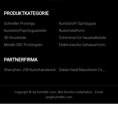
PRODUKTKATEGORIE
Schneller Prototyp
Kunststoff-Spritzguss
Kunststoffspritzgussteile
Automobilform
3D-Druckteile
Schimmel für Haushaltsteile
Metall-CNC-Prototypen
Elektronische Gehäuseform
PARTNERFIRMA
Shenzhen JYB Kunsthandwerk
Dalian Haidi Maschinen Co.,
Co., GmbH
GmbH
Copyright © de.fulin886.com, Alle Rechte vorbehalten. Email:
lee@fulin886.com