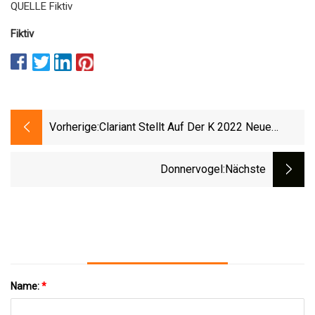
QUELLE Fiktiv
Fiktiv
Vorherige:
Clariant Stellt Auf Der K 2022 Neue
Additive Vor, Um Die Nachhaltige
Entwicklung Von Kunststoffen Zu
Donnervogel
:nächste
Unterstützen
Name:
*