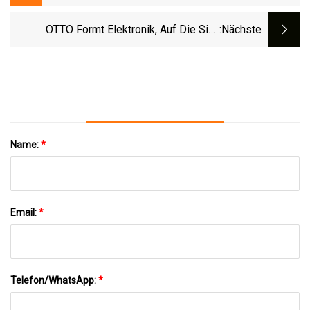
Spritzgießmaschinen 2023
OTTO Formt Elektronik, Auf Die Sich
:nächste
Polizei, Militär Und Sogar Astronauten
Verlassen
Name:
*
Email:
*
Telefon/WhatsApp:
*