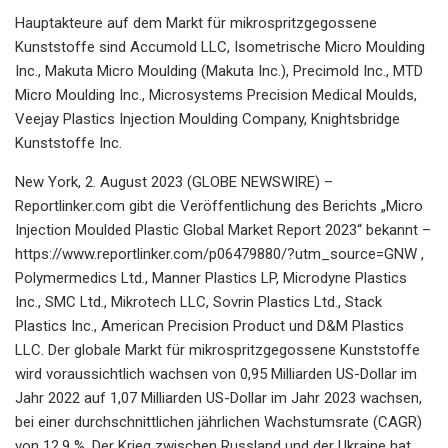
Hauptakteure auf dem Markt für mikrospritzgegossene
Kunststoffe sind Accumold LLC, Isometrische Micro Moulding
Inc., Makuta Micro Moulding (Makuta Inc.), Precimold Inc., MTD
Micro Moulding Inc., Microsystems Precision Medical Moulds,
Veejay Plastics Injection Moulding Company, Knightsbridge
Kunststoffe Inc.
New York, 2. August 2023 (GLOBE NEWSWIRE) –
Reportlinker.com gibt die Veröffentlichung des Berichts „Micro
Injection Moulded Plastic Global Market Report 2023“ bekannt –
https://www.reportlinker.com/p06479880/?utm_source=GNW ,
Polymermedics Ltd., Manner Plastics LP, Microdyne Plastics
Inc., SMC Ltd., Mikrotech LLC, Sovrin Plastics Ltd., Stack
Plastics Inc., American Precision Product und D&M Plastics
LLC. Der globale Markt für mikrospritzgegossene Kunststoffe
wird voraussichtlich wachsen von 0,95 Milliarden US-Dollar im
Jahr 2022 auf 1,07 Milliarden US-Dollar im Jahr 2023 wachsen,
bei einer durchschnittlichen jährlichen Wachstumsrate (CAGR)
von 12,9 %. Der Krieg zwischen Russland und der Ukraine hat