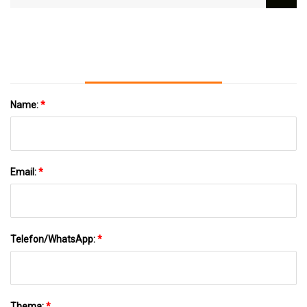
Bearbeitung Von Metallteilen, Prototyp,
Kostenlose Probe
Name:
*
Email:
*
Telefon/WhatsApp:
*
Thema:
*