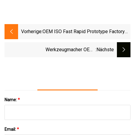
Vorherige:
OEM ISO Fast Rapid Prototype Factory
Kundenspezifische Blech-Edelstahlteile
Aluminium-CNC-Bearbeitung
Werkzeugmacher OEM-
:nächste
Kunststoffspritzgussform Mit Glatter
Oberflächenabdeckung Für
Staubreinigungsmaschinen
Name:
*
Email:
*