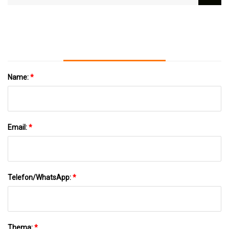
Kunststoffspritzgussformen Für
Medizinische Komponenten An
Name:
*
Email:
*
Telefon/WhatsApp:
*
Thema:
*