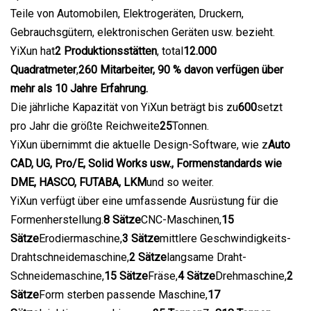
Teile von Automobilen, Elektrogeräten, Druckern,
Gebrauchsgütern, elektronischen Geräten usw. bezieht.
YiXun hat
2 Produktionsstätten
, total
12.000
Quadratmeter
,
260 Mitarbeiter, 90 % davon verfügen über
mehr als 10 Jahre Erfahrung.
Die jährliche Kapazität von YiXun beträgt bis zu
600
setzt
pro Jahr die größte Reichweite
25
Tonnen.
YiXun übernimmt die aktuelle Design-Software, wie z
Auto
CAD, UG, Pro/E, Solid Works usw., Formenstandards wie
DME, HASCO, FUTABA, LKM
und so weiter.
YiXun verfügt über eine umfassende Ausrüstung für die
Formenherstellung.
8 Sätze
CNC-Maschinen,
15
Sätze
Erodiermaschine,
3 Sätze
mittlere Geschwindigkeits-
Drahtschneidemaschine,
2 Sätze
langsame Draht-
Schneidemaschine,
15 Sätze
Fräse,
4 Sätze
Drehmaschine,
2
Sätze
Form sterben passende Maschine,
17