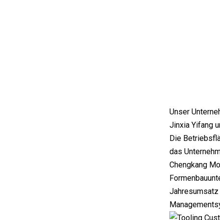
Unser Unterneh
Jinxia Yifang
Die Betriebsfl
das Unternehm
Chengkang Moul
Formenbauunte
Jahresumsatz v
Managementsys