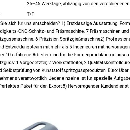
25–45 Werktage, abhängig von den verschiedenen
t
T/T
Sie sich für uns entscheiden? 1) Erstklassige Ausstattung: Fo
igkeits-CNC-Schnitz- und Fräsmaschine, 7 Fräsmaschinen und 3
tzgussmaschine, 6 Präzision Spritzgießmaschine2) Professionel
d Entwicklungsteam mit mehr als 5 Ingenieuren mit hervorragend
r 10 erfahrene Arbeiter sind für die Formenproduktion in unserer
tzguss: 1 Vorgesetzter, 2 Werkstattleiter, 2 Qualitätskontrolleur
d Selbstprüfung von Kunststoffspritzgussprodukten. Büro: Über 
ehmens verantwortlich. Jeder einzelne ist für spezielle Aufgab
 Perfektes Paket für den Export.8) Hervorragender Kundendienst