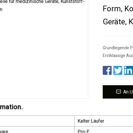
Form, Ko
Geräte, 
Grundlegende Pr
Erstklassige A
An U
rmation.
Kalter Läufer
ware
Pro-E