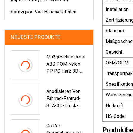
Installation
Spritzguss Von Haushaltsteilen
Zertifizierun
Standard
NEUESTE PRODUKTE
Maßgeschnei
Gewicht
Maßgeschneiderte
OEM/ODM
ABS POM Nylon
PP PC Harz 3D-
Transportpak
Druckteile SLA SLS
Spezifikation
Kunststoff Rapid
Anodisieren Von
Prototype 3D-
Warenzeiche
Fahrrad-Fahrrad-
Drucker
SLA-3D-Druck-
Herkunft
Metallservice
Rapid-Prototyp-
HS-Code
CNC-
Großer
Bearbeitungsteilen
Produktbe
Formenhersteller