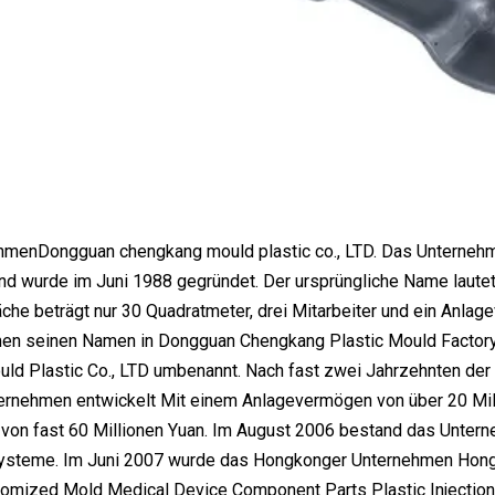
menDongguan chengkang mould plastic co., LTD. Das Unternehmen
 und wurde im Juni 1988 gegründet. Der ursprüngliche Name la
äche beträgt nur 30 Quadratmeter, drei Mitarbeiter und ein Anla
en seinen Namen in Dongguan Chengkang Plastic Mould Factory
d Plastic Co., LTD umbenannt. Nach fast zwei Jahrzehnten der 
rnehmen entwickelt Mit einem Anlagevermögen von über 20 Mill
on fast 60 Millionen Yuan. Im August 2006 bestand das Unterneh
teme. Im Juni 2007 wurde das Hongkonger Unternehmen Hongru