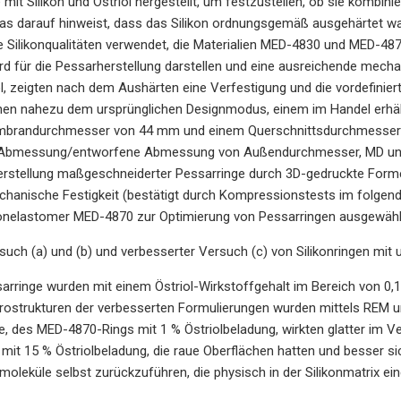
mit Silikon und Östriol hergestellt, um festzustellen, ob sie kombini
as darauf hinweist, dass das Silikon ordnungsgemäß ausgehärtet wa
e Silikonqualitäten verwendet, die Materialien MED-4830 und MED-487
rd für die Pessarherstellung darstellen und eine ausreichende mec
, zeigten nach dem Aushärten eine Verfestigung und die vordefinierte 
hen nahezu dem ursprünglichen Designmodus, einem im Handel erhäl
randurchmesser von 44 mm und einem Querschnittsdurchmesser von
 Abmessung/entworfene Abmessung von Außendurchmesser, MD und C
erstellung maßgeschneiderter Pessarringe durch 3D-gedruckte Forme
chanische Festigkeit (bestätigt durch Kompressionstests im folgend
konelastomer MED-4870 zur Optimierung von Pessarringen ausgewähl
such (a) und (b) und verbesserter Versuch (c) von Silikonringen mit 
ringe wurden mit einem Östriol-Wirkstoffgehalt im Bereich von 0,1 bi
rostrukturen der verbesserten Formulierungen wurden mittels REM u
, des MED-4870-Rings mit 1 % Östriolbeladung, wirkten glatter im 
it 15 % Östriolbeladung, die raue Oberflächen hatten und besser sicht
lmoleküle selbst zurückzuführen, die physisch in der Silikonmatrix ei