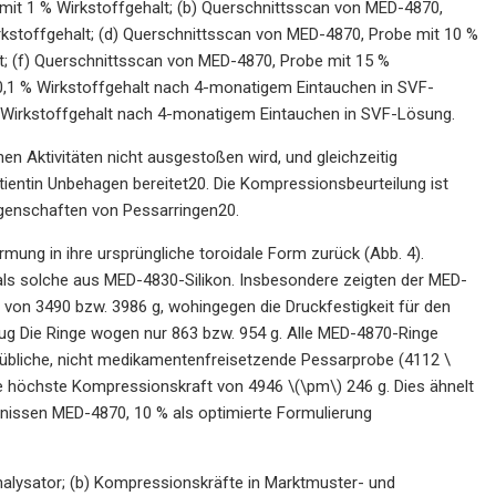
t 1 % Wirkstoffgehalt; (b) Querschnittsscan von MED-4870,
kstoffgehalt; (d) Querschnittsscan von MED-4870, Probe mit 10 %
t; (f) Querschnittsscan von MED-4870, Probe mit 15 %
0,1 % Wirkstoffgehalt nach 4-monatigem Eintauchen in SVF-
 Wirkstoffgehalt nach 4-monatigem Eintauchen in SVF-Lösung.
en Aktivitäten nicht ausgestoßen wird, und gleichzeitig
atientin Unbehagen bereitet20. Die Kompressionsbeurteilung ist
igenschaften von Pessarringen20.
ung in ihre ursprüngliche toroidale Form zurück (Abb. 4).
 als solche aus MED-4830-Silikon. Insbesondere zeigten der MED-
t von 3490 bzw. 3986 g, wohingegen die Druckfestigkeit für den
ug Die Ringe wogen nur 863 bzw. 954 g. Alle MED-4870-Ringe
tübliche, nicht medikamentenfreisetzende Pessarprobe (4112 \
ie höchste Kompressionskraft von 4946 \(\pm\) 246 g. Dies ähnelt
nissen MED-4870, 10 % als optimierte Formulierung
alysator; (b) Kompressionskräfte in Marktmuster- und