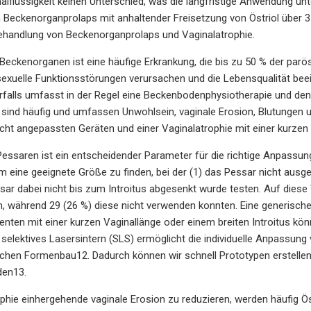
nalflüssigkeit keinen Unterschied, was die langfristige Anwendung unt
Beckenorganprolaps mit anhaltender Freisetzung von Östriol über 3
Behandlung von Beckenorganprolaps und Vaginalatrophie.
 Beckenorganen ist eine häufige Erkrankung, die bis zu 50 % der parö
sexuelle Funktionsstörungen verursachen und die Lebensqualität be
falls umfasst in der Regel eine Beckenbodenphysiotherapie und den
sind häufig und umfassen Unwohlsein, vaginale Erosion, Blutungen 
echt angepassten Geräten und einer Vaginalatrophie mit einer kurzen
essaren ist ein entscheidender Parameter für die richtige Anpassun
m eine geeignete Größe zu finden, bei der (1) das Pessar nicht ausg
sar dabei nicht bis zum Introitus abgesenkt wurde testen. Auf diese
n, während 29 (26 %) diese nicht verwenden konnten. Eine generisc
ienten mit einer kurzen Vaginallänge oder einem breiten Introitus kön
selektives Lasersintern (SLS) ermöglicht die individuelle Anpassung 
en Formenbau12. Dadurch können wir schnell Prototypen erstellen u
den13.
phie einhergehende vaginale Erosion zu reduzieren, werden häufig Ö