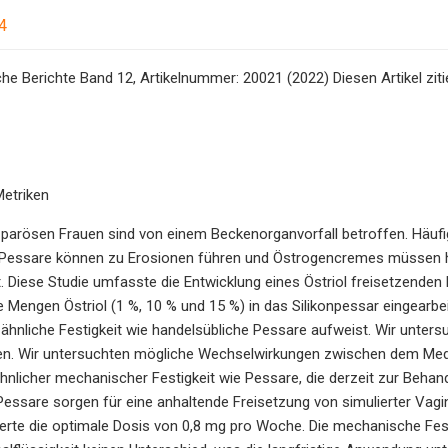
4
he Berichte Band 12, Artikelnummer: 20021 (2022) Diesen Artikel ziti
Metriken
r parösen Frauen sind von einem Beckenorganvorfall betroffen. Hä
 Pessare können zu Erosionen führen und Östrogencremes müssen 
t. Diese Studie umfasste die Entwicklung eines Östriol freisetzen
e Mengen Östriol (1 %, 10 % und 15 %) in das Silikonpessar eingearb
ähnliche Festigkeit wie handelsübliche Pessare aufweist. Wir unter
en. Wir untersuchten mögliche Wechselwirkungen zwischen dem Med
 ähnlicher mechanischer Festigkeit wie Pessare, die derzeit zur Beh
essare sorgen für eine anhaltende Freisetzung von simulierter Vagi
eferte die optimale Dosis von 0,8 mg pro Woche. Die mechanische Fe