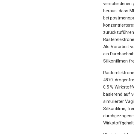
verschiedenen 
heraus, dass M
bei postmenopau
konzentriertere
zurückzuführen,
Rasterelektrone
Als Vorarbeit v
ein Durchschnit
Silikonfilmen fr
Rasterelektron
4870, drogenfre
0,5 % Wirkstoff
basierend auf v
simulierter Vag
Silikonfilme, f
durchgezogene L
Wirkstoffgehalt