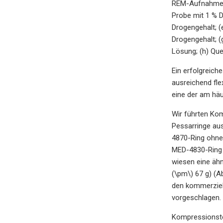
REM-Aufnahmen 
Probe mit 1 % 
Drogengehalt; (
Drogengehalt; 
Lösung; (h) Qu
Ein erfolgreich
ausreichend fle
eine der am häu
Wir führten Kom
Pessarringe aus
4870-Ring ohne 
MED-4830-Ring o
wiesen eine ähn
(\pm\) 67 g) (A
den kommerziel
vorgeschlagen.
Kompressionste