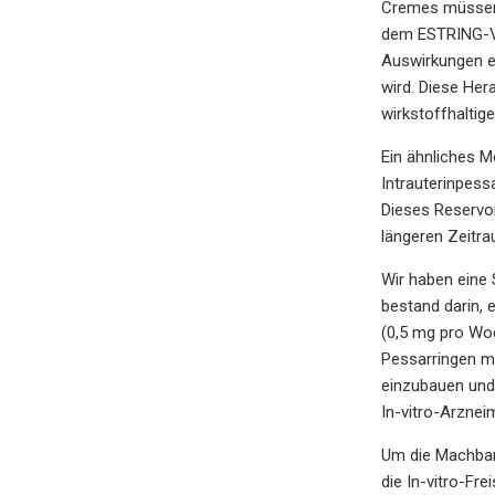
Cremes müssen 
dem ESTRING-Va
Auswirkungen ei
wird. Diese Her
wirkstoffhaltig
Ein ähnliches M
Intrauterinpessa
Dieses Reservoi
längeren Zeitr
Wir haben eine 
bestand darin, 
(0,5 mg pro Woc
Pessarringen m
einzubauen und
In-vitro-Arznei
Um die Machbark
die In-vitro-Fr