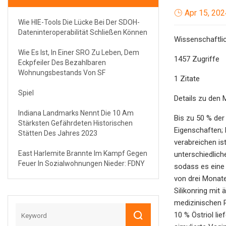
Apr 15, 202
Wie HIE-Tools Die Lücke Bei Der SDOH-
Dateninteroperabilität Schließen Können
Wissenschaftlic
Wie Es Ist, In Einer SRO Zu Leben, Dem
1457 Zugriffe
Eckpfeiler Des Bezahlbaren
Wohnungsbestands Von SF
1 Zitate
Spiel
Details zu den 
Indiana Landmarks Nennt Die 10 Am
Bis zu 50 % de
Stärksten Gefährdeten Historischen
Eigenschaften;
Stätten Des Jahres 2023
verabreichen is
East Harlemite Brannte Im Kampf Gegen
unterschiedlich
Feuer In Sozialwohnungen Nieder: FDNY
sodass es eine 
von drei Monat
Silikonring mit
medizinischen P
10 % Östriol li