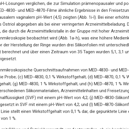
pH-Lösungen verglichen, die zur Simulation prämenopausaler und po
ED-4830- und MED-4870-Filme ähnliche Ergebnisse in den Freisetzun
salem vaginalem pH-Wert (4,5) zeigten (Abb. 1i-l). Bei einer erhöh
s Östriol abgegeben als bei einer verringerten Arzneimittelbeladung
 die durch die Arzneimittelkristalle in der Gruppe mit hoher Arzneim
nmikroskopie beobachtet wird (Abb. 1a-h), was eine höhere Medienko
or der Herstellung der Ringe wurden drei Silikonfolien mit unterschie
t berechnet und über einen Zeitraum von 35 Tagen wurden 5,1, 3,1 und
eigesetzt.
enmikroskopische Querschnittsaufnahmen von MED-4830- und MED-487
ie Probe; (c) MED-4830, 0,1 % Wirkstoffgehalt; (d) MED-4870, 0,1 % W
gehalt; (g) MED-4830, 1 % Wirkstoffgehalt; und (h) MED-4870, 1 % Wirk
erschiedenen Silikonmaterialien, Arzneimittelinhalten und Freisetzungs
inalflüssigkeit (SVF) mit einem pH-Wert von 4,2; (j) MED-4830-Silikon
reigesetzt in SVF mit einem pH-Wert von 4,2; und (l) MED-4870-Silikon
inie stellt einen Wirkstoffgehalt von 0,1 % dar, die gepunktete Linie 
 von 1 %.