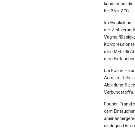
kundenspezifisc
bei 35 ± 2 °C.
Im Hinblick auf
der Zeit veränd
Vaginalflüssigk
Kompressionstes
dem MED-4870-R
dem Eintauchen 
Die Fourier-Tr
Arzneimitteln 
Abbildung 5 zei
Verbundstoffe.
Fourier-Transf
dem Eintauchen 
aneinandergerei
niedrigen Östri