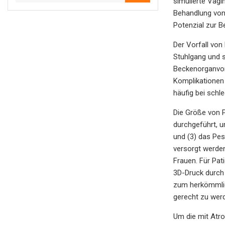
simulierte Vagi
Behandlung von 
Potenzial zur 
Der Vorfall von
Stuhlgang und 
Beckenorganvor
Komplikationen 
häufig bei schl
Die Größe von P
durchgeführt, u
und (3) das Pes
versorgt werde
Frauen. Für Pat
3D-Druck durch 
zum herkömmlich
gerecht zu wer
Um die mit Atro