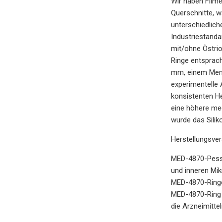
Wir haben Filme 
Querschnitte, w
unterschiedlich
Industriestanda
mit/ohne Östriol
Ringe entsprac
mm, einem Memb
experimentelle
konsistenten H
eine höhere me
wurde das Sili
Herstellungsver
MED-4870-Pessar
und inneren Mik
MED-4870-Ringe
MED-4870-Ring m
die Arzneimitte