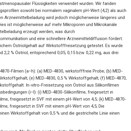
stmenopausaler Flüssigkeiten verwendet wurden. Wir fanden
gsprofilen sowohl bei normalem vaginalem pH-Wert (4,2) als auch
ten Arzneimittelbeladung wird jedoch möglicherweise längeres und
. Dies ist möglicherweise auf mehr Mikroporen und Mikrokanäle
ittelbeladung erzeugt werden, was durch
mmunikation und eine schnellere Arzneimitteldiffusion fördert.
dlichem Östriolgehalt auf Wirkstofffreisetzung getestet. Es wurde
 2,2 % Östriol, entsprechend 0,05, 0,15 bzw. 0,22 mg, aus drei
0-Filmen (a–h): (a) MED-4830, wirkstofffreie Probe; (b) MED-
irkstoffgehalt; (e) MED-4830, 0,5 % Wirkstoffgehalt; (f) MED-4870,
stoffgehalt. In-vitro-Freisetzung von Östriol aus Silikonfilmen
bedingungen (i–l): (i) MED-4830-Silikonfilme, freigesetzt in
filme, freigesetzt in SVF mit einem pH-Wert von 4,5; (k) MED-4870-
filme, freigesetzt in SVF mit einem pH-Wert von 4,5; Die
einen Wirkstoffgehalt von 0,5 % und die gestrichelte Linie einen