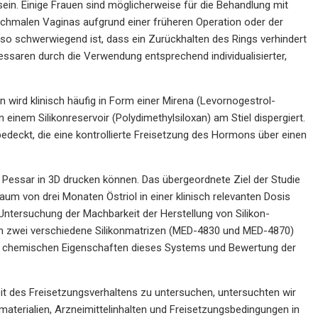
n. Einige Frauen sind möglicherweise für die Behandlung mit
hmalen Vaginas aufgrund einer früheren Operation oder der
 so schwerwiegend ist, dass ein Zurückhalten des Rings verhindert
ssaren durch die Verwendung entsprechend individualisierter,
 wird klinisch häufig in Form einer Mirena (Levornogestrol-
n einem Silikonreservoir (Polydimethylsiloxan) am Stiel dispergiert.
edeckt, die eine kontrollierte Freisetzung des Hormons über einen
s Pessar in 3D drucken können. Das übergeordnete Ziel der Studie
aum von drei Monaten Östriol in einer klinisch relevanten Dosis
 Untersuchung der Machbarkeit der Herstellung von Silikon-
 in zwei verschiedene Silikonmatrizen (MED-4830 und MED-4870)
und chemischen Eigenschaften dieses Systems und Bewertung der
eit des Freisetzungsverhaltens zu untersuchen, untersuchten wir
nmaterialien, Arzneimittelinhalten und Freisetzungsbedingungen in