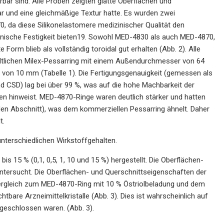
erbar sind. Alle Proben zeigten glatte Oberflächen und
r und eine gleichmäßige Textur hatte. Es wurden zwei
0, da diese Silikonelastomere medizinischer Qualität den
hanische Festigkeit bieten19. Sowohl MED-4830 als auch MED-4870,
Form blieb als vollständig toroidal gut erhalten (Abb. 2). Alle
tlichen Milex-Pessarring mit einem Außendurchmesser von 64
 10 mm (Tabelle 1). Die Fertigungsgenauigkeit (gemessen als
SD) lag bei über 99 %, was auf die hohe Machbarkeit der
n hinweist. MED-4870-Ringe waren deutlich stärker und hatten
en Abschnitt), was dem kommerziellen Pessarring ähnelt. Daher
t.
unterschiedlichen Wirkstoffgehalten.
s 15 % (0,1, 0,5, 1, 10 und 15 %) hergestellt. Die Oberflächen-
ntersucht. Die Oberflächen- und Querschnittseigenschaften der
Vergleich zum MED-4870-Ring mit 10 % Östriolbeladung und dem
bare Arzneimittelkristalle (Abb. 3). Dies ist wahrscheinlich auf
ngeschlossen waren. (Abb. 3).