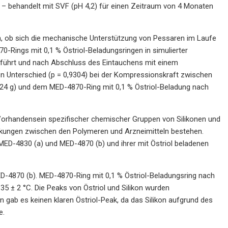
n – behandelt mit SVF (pH 4,2) für einen Zeitraum von 4 Monaten
fen, ob sich die mechanische Unterstützung von Pessaren im Laufe
-Rings mit 0,1 % Östriol-Beladungsringen in simulierter
geführt und nach Abschluss des Eintauchens mit einem
en Unterschied (p = 0,9304) bei der Kompressionskraft zwischen
24 g) und dem MED-4870-Ring mit 0,1 % Östriol-Beladung nach
Vorhandensein spezifischer chemischer Gruppen von Silikonen und
irkungen zwischen den Polymeren und Arzneimitteln bestehen.
 MED-4830 (a) und MED-4870 (b) und ihrer mit Östriol beladenen
D-4870 (b). MED-4870-Ring mit 0,1 % Östriol-Beladungsring nach
5 ± 2 °C. Die Peaks von Östriol und Silikon wurden
n gab es keinen klaren Östriol-Peak, da das Silikon aufgrund des
e.