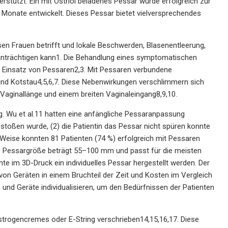
erstützt. Ein mit Östriol beladenes Pessar wurde erfolgreich zur
 Monate entwickelt. Dieses Pessar bietet vielversprechendes
sen Frauen betrifft und lokale Beschwerden, Blasenentleerung,
einträchtigen kann1. Die Behandlung eines symptomatischen
 Einsatz von Pessaren2,3. Mit Pessaren verbundene
und Kotstau4,5,6,7. Diese Nebenwirkungen verschlimmern sich
 Vaginallänge und einem breiten Vaginaleingang8,9,10.
g. Wu et al.11 hatten eine anfängliche Pessaranpassung
estoßen wurde, (2) die Patientin das Pessar nicht spüren konnte
 Weise konnten 81 Patienten (74 %) erfolgreich mit Pessaren
he Pessargröße beträgt 55–100 mm und passt für die meisten
nte im 3D-Druck ein individuelles Pessar hergestellt werden. Der
von Geräten in einem Bruchteil der Zeit und Kosten im Vergleich
nd Geräte individualisieren, um den Bedürfnissen der Patienten
strogencremes oder E-String verschrieben14,15,16,17. Diese