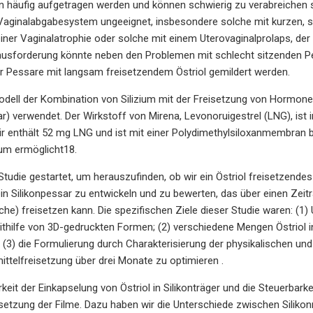
häufig aufgetragen werden und können schwierig zu verabreichen sei
ginalabgabesystem ungeeignet, insbesondere solche mit kurzen, sc
ner Vaginalatrophie oder solche mit einem Uterovaginalprolaps, der
ausforderung könnte neben den Problemen mit schlecht sitzenden Pe
er Pessare mit langsam freisetzendem Östriol gemildert werden.
odell der Kombination von Silizium mit der Freisetzung von Hormonen
r) verwendet. Der Wirkstoff von Mirena, Levonoruigestrel (LNG), ist i
r enthält 52 mg LNG und ist mit einer Polydimethylsiloxanmembran b
aum ermöglicht18.
Studie gestartet, um herauszufinden, ob wir ein Östriol freisetzende
ein Silikonpessar zu entwickeln und zu bewerten, das über einen Zeitr
he) freisetzen kann. Die spezifischen Ziele dieser Studie waren: (1)
ithilfe von 3D-gedruckten Formen; (2) verschiedene Mengen Östriol
 (3) die Formulierung durch Charakterisierung der physikalischen 
mittelfreisetzung über drei Monate zu optimieren .
eit der Einkapselung von Östriol in Silikonträger und die Steuerbark
eisetzung der Filme. Dazu haben wir die Unterschiede zwischen Siliko