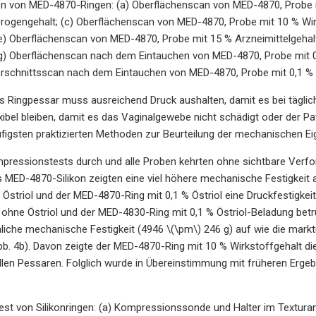
von MED-4870-Ringen: (a) Oberflächenscan von MED-4870, Probe mi
Drogengehalt; (c) Oberflächenscan von MED-4870, Probe mit 10 % Wir
e) Oberflächenscan von MED-4870, Probe mit 15 % Arzneimittelgehal
(g) Oberflächenscan nach dem Eintauchen von MED-4870, Probe mit 
erschnittsscan nach dem Eintauchen von MED-4870, Probe mit 0,1 %
es Ringpessar muss ausreichend Druck aushalten, damit es bei täglich
xibel bleiben, damit es das Vaginalgewebe nicht schädigt oder der P
figsten praktizierten Methoden zur Beurteilung der mechanischen E
pressionstests durch und alle Proben kehrten ohne sichtbare Verform
 MED-4870-Silikon zeigten eine viel höhere mechanische Festigkeit
Östriol und der MED-4870-Ring mit 0,1 % Östriol eine Druckfestigkei
hne Östriol und der MED-4830-Ring mit 0,1 % Östriol-Beladung betr
liche mechanische Festigkeit (4946 \(\pm\) 246 g) auf wie die mark
bb. 4b). Davon zeigte der MED-4870-Ring mit 10 % Wirkstoffgehalt d
len Pessaren. Folglich wurde in Übereinstimmung mit früheren Ergeb
st von Silikonringen: (a) Kompressionssonde und Halter im Texturan