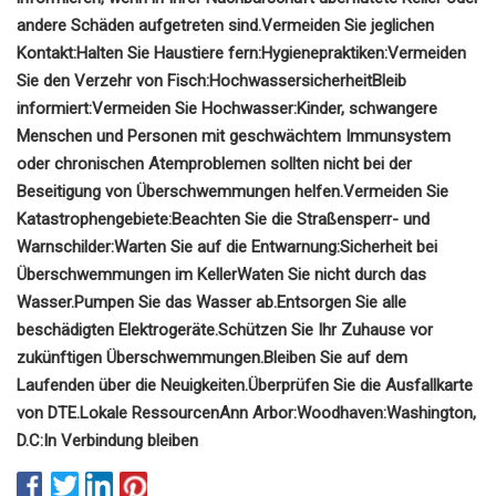
andere Schäden aufgetreten sind.
Vermeiden Sie jeglichen
Kontakt:
Halten Sie Haustiere fern:
Hygienepraktiken:
Vermeiden
Sie den Verzehr von Fisch:
Hochwassersicherheit
Bleib
informiert:
Vermeiden Sie Hochwasser:
Kinder, schwangere
Menschen und Personen mit geschwächtem Immunsystem
oder chronischen Atemproblemen sollten nicht bei der
Beseitigung von Überschwemmungen helfen.
Vermeiden Sie
Katastrophengebiete:
Beachten Sie die Straßensperr- und
Warnschilder:
Warten Sie auf die Entwarnung:
Sicherheit bei
Überschwemmungen im Keller
Waten Sie nicht durch das
Wasser.
Pumpen Sie das Wasser ab.
Entsorgen Sie alle
beschädigten Elektrogeräte.
Schützen Sie Ihr Zuhause vor
zukünftigen Überschwemmungen.
Bleiben Sie auf dem
Laufenden über die Neuigkeiten.
Überprüfen Sie die Ausfallkarte
von DTE.
Lokale Ressourcen
Ann Arbor:
Woodhaven:
Washington,
D.C:
In Verbindung bleiben