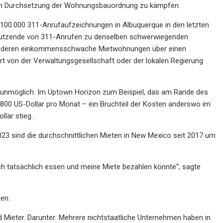
inen Durchsetzung der Wohnungsbauordnung zu kämpfen.
100.000 311-Anrufaufzeichnungen in Albuquerque in den letzten
 Dutzende von 311-Anrufen zu denselben schwerwiegenden
er, deren einkommensschwache Mietwohnungen über einen
rt von der Verwaltungsgesellschaft oder der lokalen Regierung
g unmöglich. Im Uptown Horizon zum Beispiel, das am Rande des
bis 800 US-Dollar pro Monat – ein Bruchteil der Kosten anderswo im
lar stieg .
23 sind die durchschnittlichen Mieten in New Mexico seit 2017 um
ich tatsächlich essen und meine Miete bezahlen könnte“, sagte
ten.
ieter. Darunter: Mehrere nichtstaatliche Unternehmen haben in