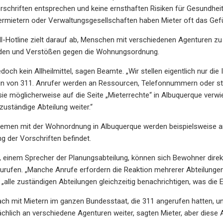
chriften entsprechen und keine ernsthaften Risiken für Gesundheit
rmietern oder Verwaltungsgesellschaften haben Mieter oft das Gefüh
ll-Hotline zielt darauf ab, Menschen mit verschiedenen Agenturen zu 
den und Verstößen gegen die Wohnungsordnung.
edoch kein Allheilmittel, sagen Beamte. „Wir stellen eigentlich nur di
rin von 311. Anrufer werden an Ressourcen, Telefonnummern oder st
ie möglicherweise auf die Seite „Mieterrechte“ in Albuquerque verwie
 zuständige Abteilung weiter.“
emen mit der Wohnordnung in Albuquerque werden beispielsweise an di
g der Vorschriften befindet.
 einem Sprecher der Planungsabteilung, können sich Bewohner direk
urufen. „Manche Anrufe erfordern die Reaktion mehrerer Abteilungen“,
„alle zuständigen Abteilungen gleichzeitig benachrichtigen, was die Ef
ch mit Mietern im ganzen Bundesstaat, die 311 angerufen hatten, und k
hlich an verschiedene Agenturen weiter, sagten Mieter, aber diese