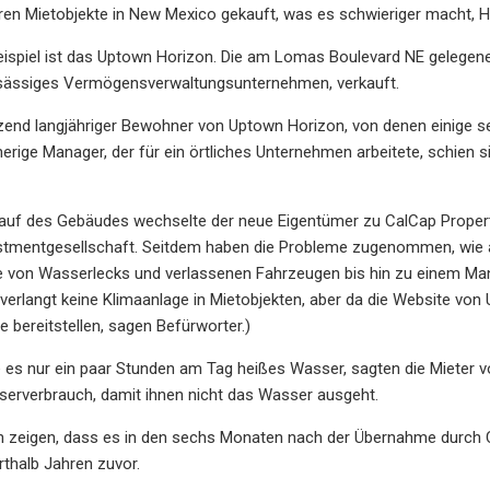
ren Mietobjekte in New Mexico gekauft, was es schwieriger macht, Hil
eispiel ist das Uptown Horizon. Die am Lomas Boulevard NE gelegen
sässiges Vermögensverwaltungsunternehmen, verkauft.
end langjähriger Bewohner von Uptown Horizon, von denen einige seit
herige Manager, der für ein örtliches Unternehmen arbeitete, schien 
uf des Gebäudes wechselte der neue Eigentümer zu CalCap Propertie
stmentgesellschaft. Seitdem haben die Probleme zugenommen, wie a
ie von Wasserlecks und verlassenen Fahrzeugen bis hin zu einem M
erlangt keine Klimaanlage in Mietobjekten, aber da die Website von
 bereitstellen, sagen Befürworter.)
s nur ein paar Stunden am Tag heißes Wasser, sagten die Mieter von
erverbrauch, damit ihnen nicht das Wasser ausgeht.
 zeigen, dass es in den sechs Monaten nach der Übernahme durch C
thalb Jahren zuvor.