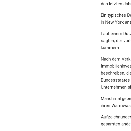
den letzten Jah
Ein typisches B
in New York an
Laut einem Dutz
sagten, der vor
kümmern.
Nach dem Verka
Immobilieninve
beschreiben, d
Bundesstaates v
Unternehmen sie
Manchmal gebe e
ihren Warmwass
Aufzeichnungen
gesamten ander