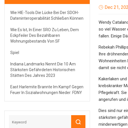
Dec 21, 20
Wie HIE-Tools Die Lücke Bei Der SDOH-
Dateninteroperabilität Schließen Können
Wendy Catalano,
so viel Wasser
Wie Es Ist, In Einer SRO Zu Leben, Dem
Eckpfeiler Des Bezahlbaren
fallen. Einige 
Wohnungsbestands Von SF
Rebekah Phillip
Spiel
Ihre dröhnende
Wohneinheiten 
Indiana Landmarks Nennt Die 10 Am
damit sie nicht 
Stärksten Gefährdeten Historischen
Stätten Des Jahres 2023
Kakerlaken und 
krebskranker Ma
East Harlemite Brannte Im Kampf Gegen
Pflegekraft. Si
Feuer In Sozialwohnungen Nieder: FDNY
angerufen und i
Dies sind nur e
stärksten gefä
minderwertigen 